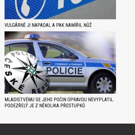
VULGÁRNĚ JI NAPADAL A PAK NAMÍŘIL NŮŽ
MLADISTVÉMU SE JEHO POČIN OPRAVDU NEVYPLATIL.
PODEZŘELÝ JE Z NĚKOLIKA PŘESTUPKŮ