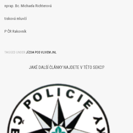
nprap. Bc. Michaela Richterová
tisková mluvčí
P ČR Rakovník
TAGGED UNDER:
JÍZDA POD VLIVEM JNL
JAKÉ DALŠÍ ČLÁNKY NAJDETE V TÉTO SEKCI?