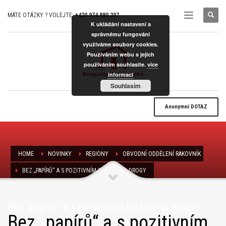
MÁTE OTÁZKY ? VOLEJTE:
+420 974 880 207
K ukládání nastavení a
správnému fungování
využíváme soubory cookies.
Používáním webu s jejich
používáním souhlasíte.
více
informací
Souhlasím
Anonymní
DOTAZ
HOME
NOVINKY
REGIONY
OBVODNÍ ODDĚLENÍ RAKOVNÍK
BEZ „PAPÍRŮ“ A S POZITIVNÍM TESTEM NA DROGY
Bez „papírů“ a s pozitivním testem na drogy
Bez „papírů“ a s pozitivním