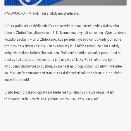
RAKOVNICKO – Mladík není a nikdy nebyl řidičem.
Hlídka policistů zahlédla mladíka ve vozidle Nissan, který jezdil v Rakovníku
ulicemi Žlutického, Jiráskova a S. K. Neumanna a vydali se za ním. Výše uvedené
vozidlo zastavili v ulici Žlutického, kdy po řidiči vyžadovali doklady potřebné
pro provoz a řízení vozidla. Třiadvacetiletý muž hlídce uvedl, že není a nikdy
nebyl vlastníkem řidičského průkazu. Policisté mladíka vyzvali k podrobení se
dechové zkoušce a také testu na jiné návykové látky. Požití alkoholu bylo
vyloučeno dechovou zkouškou, avšak test na drogy odhalil pozitivní výsledek
na látku amfetamin/metamfetamin. Lékařské vyšetření s odběrem biologického
materiálu odmítl.
Jízdu bez řidičského oprávnění bude řešit příslušný správní orgán, který
třiadvacetiletému muži uloží pokutu od 25.000,- až 50.000,- Kč.