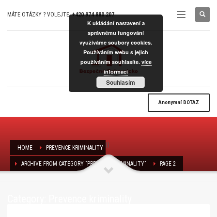
MÁTE OTÁZKY ? VOLEJTE:
+420 974 880 207
K ukládání nastavení a
správnému fungování
využíváme soubory cookies.
Používáním webu s jejich
používáním souhlasíte.
více
informací
Souhlasím
Anonymní
DOTAZ
(
)
HOME
PREVENCE KRIMINALITY
ARCHIVE FROM CATEGORY "PREVENCE KRIMINALITY"
PAGE 2
Category: Prevence kriminality