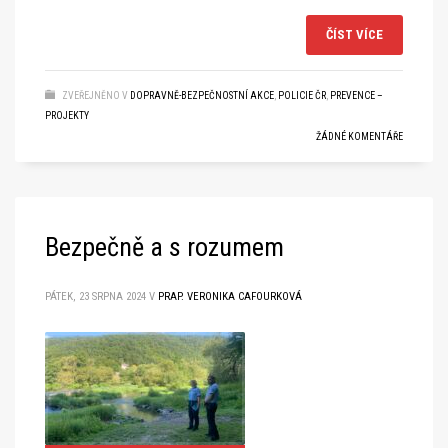
ČÍST VÍCE
ZVEŘEJNĚNO V
DOPRAVNĚ-BEZPEČNOSTNÍ AKCE
,
POLICIE ČR
,
PREVENCE –
PROJEKTY
ŽÁDNÉ KOMENTÁŘE
Bezpečně a s rozumem
PÁTEK, 23 SRPNA 2024
V
PRAP. VERONIKA CAFOURKOVÁ