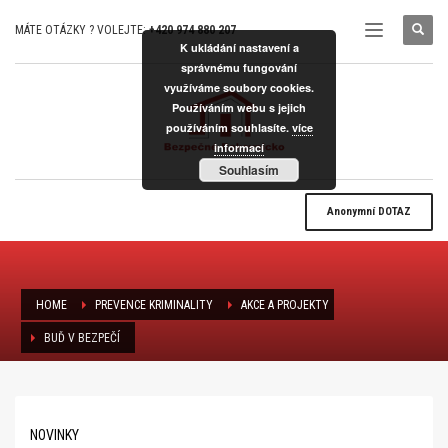
MÁTE OTÁZKY ? VOLEJTE:
+420 974 880 207
K ukládání nastavení a
správnému fungování
využíváme soubory cookies.
Používáním webu s jejich
používáním souhlasíte.
více
informací
Souhlasím
Anonymní
DOTAZ
HOME
PREVENCE KRIMINALITY
AKCE A PROJEKTY
BUĎ V BEZPEČÍ
Buď v bezpečí
NOVINKY