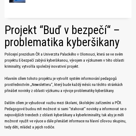
Projekt “Buď v bezpečí“ –
problematika kyberšikany
Policejní prezidium ČR a Univerzita Palackého v Olomouci, která se ve svém
projektu E-bezpečí zabývá kyberšikanou, vývojem a výzkumem v této oblasti
kriminality, vytvořila společný inovativní projekt.
Hlavním cílem tohoto projektu je vytvořit systém informování pedagogů
prostřednictvím „Newsletteru“, který bude každý měsíc na těchto stránkách
přinášet novinky z oblasti výzkumu a vývoje problematiky kyberšikany.
Dalším cílem je vybudovat vazbu mezi školami, školskými zařízeními a PČR.
Pedagogové budou mít možnost si sami "stahovat" novinky a informovat se o
nejnovějších trendech z oblasti kyberšikany a kyberkriminality, tak aby je měli
možnost využít ve výuce a dále přenášet informace na hlavní cílovou skupinu,
tedy děti, mládež a jejich rodiče.