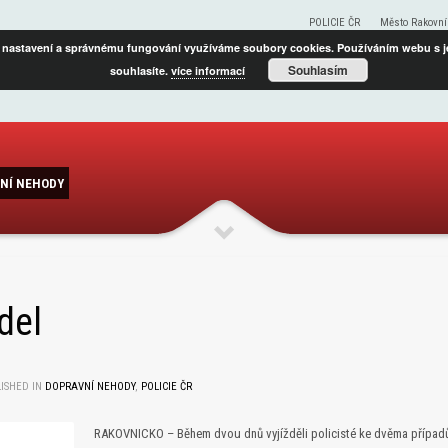
POLICIE ČR
Město Rakovní
 nastavení a správnému fungování využíváme soubory cookies. Používáním webu s j
Souhlasím
souhlasíte.
více informací
NÍ NEHODY
del
ISHED IN
DOPRAVNÍ NEHODY
,
POLICIE ČR
RAKOVNICKO – Během dvou dnů vyjížděli policisté ke dvěma případům,