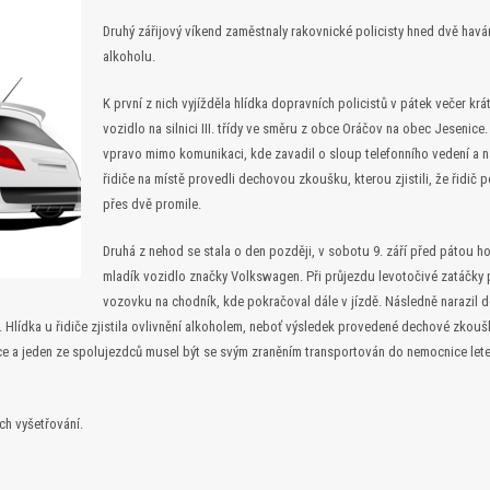
Druhý zářijový víkend zaměstnaly rakovnické policisty hned dvě havári
alkoholu.
K první z nich vyjížděla hlídka dopravních policistů v pátek večer krá
vozidlo na silnici III. třídy ve směru z obce Oráčov na obec Jesenice
vpravo mimo komunikaci, kde zavadil o sloup telefonního vedení a nás
řidiče na místě provedli dechovou zkoušku, kterou zjistili, že řidič 
přes dvě promile.
Druhá z nehod se stala o den později, v sobotu 9. září před pátou hod
mladík vozidlo značky Volkswagen. Při průjezdu levotočivé zatáčky 
vozovku na chodník, kde pokračoval dále v jízdě. Následně narazil 
. Hlídka u řidiče zjistila ovlivnění alkoholem, neboť výsledek provedené dechové zkoušk
ce a jeden ze spolujezdců musel být se svým zraněním transportován do nemocnice let
ch vyšetřování.