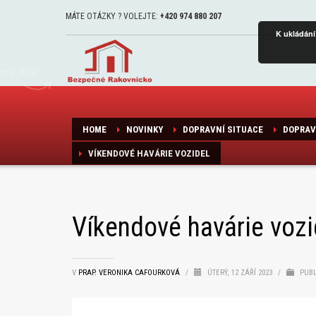
MÁTE OTÁZKY ? VOLEJTE:
+420 974 880 207
K ukládání
HOME
NOVINKY
DOPRAVNÍ SITUACE
DOPRAV
VÍKENDOVÉ HAVÁRIE VOZIDEL
Víkendové havárie vozi
V
PRAP. VERONIKA CAFOURKOVÁ
/
ÚTERÝ, 12 ZÁŘÍ 2023
/
PUBL