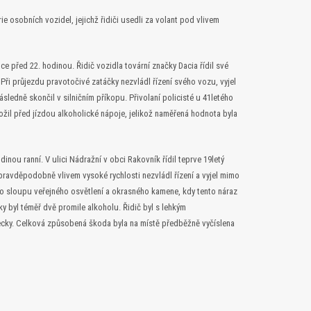
e osobních vozidel, jejichž řidiči usedli za volant pod vlivem
tce před 22. hodinou. Řidič vozidla tovární značky Dacia řídil své
. Při průjezdu pravotočivé zatáčky nezvládl řízení svého vozu, vyjel
ledně skončil v silničním příkopu. Přivolaní policisté u 41letého
požil před jízdou alkoholické nápoje, jelikož naměřená hodnota byla
inou ranní. V ulici Nádražní v obci Rakovník řídil teprve 19letý
pravděpodobně vlivem vysoké rychlosti nezvládl řízení a vyjel mimo
do sloupu veřejného osvětlení a okrasného kamene, kdy tento náraz
y byl téměř dvě promile alkoholu. Řidič byl s lehkým
ecky. Celková způsobená škoda byla na místě předběžně vyčíslena