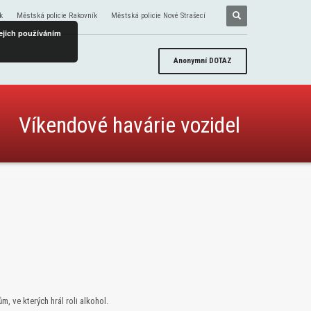
k
Městská policie Rakovník
Městská policie Nové Strašecí
ejich používáním
Anonymní
DOTAZ
Víkendové havárie vozidel
 ve kterých hrál roli alkohol.