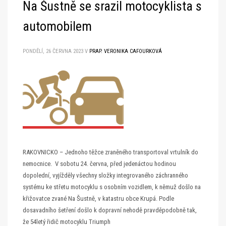
Na Šustně se srazil motocyklista s
automobilem
PONDĚLÍ, 26 ČERVNA 2023
V
PRAP. VERONIKA CAFOURKOVÁ
RAKOVNICKO – Jednoho těžce zraněného transportoval vrtulník do
nemocnice. V sobotu 24. června, před jedenáctou hodinou
dopolední, vyjížděly všechny složky integrovaného záchranného
systému ke střetu motocyklu s osobním vozidlem, k němuž došlo na
křižovatce zvané Na Šustně, v katastru obce Krupá. Podle
dosavadního šetření došlo k dopravní nehodě pravděpodobně tak,
že 54letý řidič motocyklu Triumph