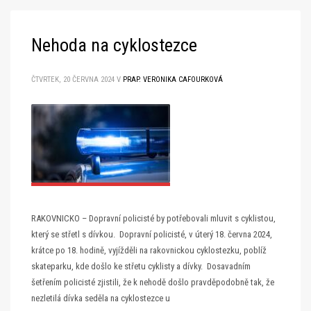
Nehoda na cyklostezce
ČTVRTEK, 20 ČERVNA 2024
V
PRAP. VERONIKA CAFOURKOVÁ
RAKOVNICKO – Dopravní policisté by potřebovali mluvit s cyklistou,
který se střetl s dívkou. Dopravní policisté, v úterý 18. června 2024,
krátce po 18. hodině, vyjížděli na rakovnickou cyklostezku, poblíž
skateparku, kde došlo ke střetu cyklisty a dívky. Dosavadním
šetřením policisté zjistili, že k nehodě došlo pravděpodobně tak, že
nezletilá dívka seděla na cyklostezce u