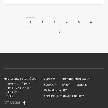
2
3
4
5
6
1
KRIMINALITA A BEZPEČNOST
DOPRAVA
PREVENCE KRIMINALITY
POMOZTE S PŘÍPADY
KONTAKTY
NÁBOR
GALERIE
PROBLEMATIKA DROG
MAPA KRIMINALITY
REGIONY
Statistika
DOPRAVNÍ INFORMACE A NEHODY
GET SOCIAL