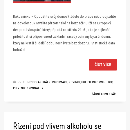
Rakovnicko – Opouštíte svůj domov? Jdete do práce nebo odjíždíte
na dovolenou? Myslíte při tom také na bezpečí? Blíží se Evropský
den proti vloupání, který připadá na středu 21. 6., a to je nejlepší
příležitost si připomenout základní zásady ochrany bytu či domu,
který na kratší či delší dobu necháváte bez dozoru. Statistická data
bohužel
ČÍST VÍCE
ZVEŘEJNĚNO V
AKTUÁLNÍ INFORMACE
,
NOVINKY
,
POLICIE INFORMUJE TOP
,
PREVENCE KRIMINALITY
ŽÁDNÉ KOMENTÁŘE
Řízení pod vlivem alkoholu se