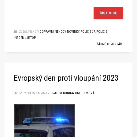
ČÍST VÍCE
ZVEŘEJNĚNO V
DOPRAVNÍ NEHODY
,
NOVINKY
,
POLICIE ČR
,
POLICIE
INFORMUJE TOP
ŽÁDNÉ KOMENTÁŘE
Evropský den proti vloupání 2023
ÚTERÝ, 20 ČERVNA 2023
V
PRAP. VERONIKA CAFOURKOVÁ