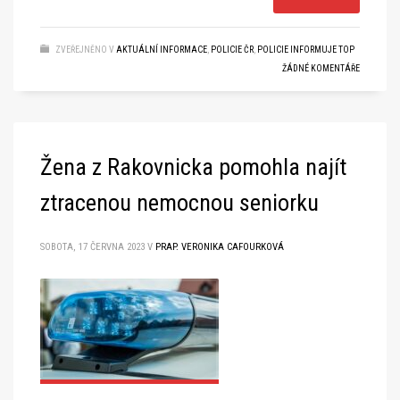
ZVEŘEJNĚNO V
AKTUÁLNÍ INFORMACE
,
POLICIE ČR
,
POLICIE INFORMUJE TOP
ŽÁDNÉ KOMENTÁŘE
Žena z Rakovnicka pomohla najít
ztracenou nemocnou seniorku
SOBOTA, 17 ČERVNA 2023
V
PRAP. VERONIKA CAFOURKOVÁ