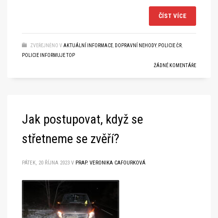
ČÍST VÍCE
ZVEŘEJNĚNO V
AKTUÁLNÍ INFORMACE
,
DOPRAVNÍ NEHODY
,
POLICIE ČR
,
POLICIE INFORMUJE TOP
ŽÁDNÉ KOMENTÁŘE
Jak postupovat, když se
střetneme se zvěří?
PÁTEK, 20 ŘÍJNA 2023
V
PRAP. VERONIKA CAFOURKOVÁ