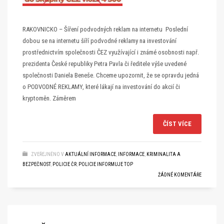
RAKOVNICKO – Šíření podvodných reklam na internetu Poslední
dobou se na internetu šíří podvodné reklamy na investování
prostřednictvím společnosti ČEZ využívající i známé osobnosti např.
prezidenta České republiky Petra Pavla či ředitele výše uvedené
společnosti Daniela Beneše. Chceme upozornit, že se opravdu jedná
o PODVODNÉ REKLAMY, které lákají na investování do akcií či
kryptoměn. Záměrem
ČÍST VÍCE
ZVEŘEJNĚNO V
AKTUÁLNÍ INFORMACE
,
INFORMACE
,
KRIMINALITA A
BEZPEČNOST
,
POLICIE ČR
,
POLICIE INFORMUJE TOP
ŽÁDNÉ KOMENTÁŘE