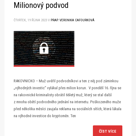
Milionový podvod
ČTVRTEK, 19 ŘÍJNA 2023
V
PRAP. VERONIKA CAFOURKOVÁ
RAKOVNICKO – Muž uvěřil podvodníkovi a ten z něj pod záminkou
„výhodných investic“ vylákal přes milion korun. V pondělí 16. října se
na rakovnické kriminalisty obrátil 66letý muž, který se stal další
z mnoha obětí podvodného jednání na internetu. Poškozeného muže
před několika měsíci zaujala reklama na sociálních sítích, která lákala
na výhodné investice do kryptoměn. Ten
ČÍST VÍCE