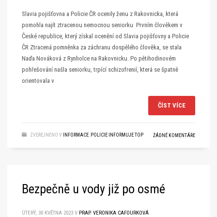
Slavia pojišťovna a Policie ČR ocenily ženu z Rakovnicka, která
pomohla najít ztracenou nemocnou seniorku Prvním člověkem v
České republice, který získal ocenění od Slavia pojišťovny a Policie
ČR Ztracená pomněnka za záchranu dospělého člověka, se stala
Naďa Nováková z Rynholce na Rakovnicku. Po pětihodinovém
pohřešování našla seniorku, trpící schizofrenií, která se špatně
orientovala v
ČÍST VÍCE
ZVEŘEJNĚNO V
INFORMACE
,
POLICIE INFORMUJE TOP
ŽÁDNÉ KOMENTÁŘE
Bezpečně u vody již po osmé
ÚTERÝ, 30 KVĚTNA 2023
V
PRAP. VERONIKA CAFOURKOVÁ