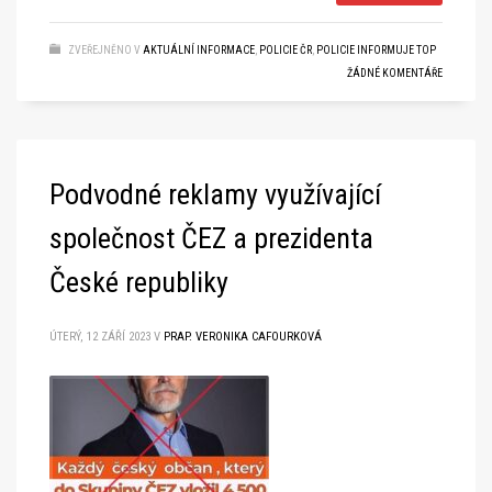
ZVEŘEJNĚNO V
AKTUÁLNÍ INFORMACE
,
POLICIE ČR
,
POLICIE INFORMUJE TOP
ŽÁDNÉ KOMENTÁŘE
Podvodné reklamy využívající
společnost ČEZ a prezidenta
České republiky
ÚTERÝ, 12 ZÁŘÍ 2023
V
PRAP. VERONIKA CAFOURKOVÁ