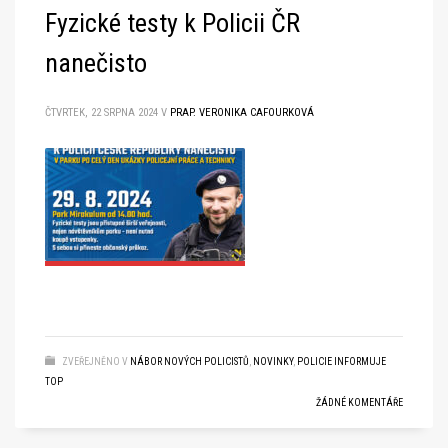
Fyzické testy k Policii ČR
nanečisto
ČTVRTEK, 22 SRPNA 2024
V
PRAP. VERONIKA CAFOURKOVÁ
ZVEŘEJNĚNO V
NÁBOR NOVÝCH POLICISTŮ
,
NOVINKY
,
POLICIE INFORMUJE
TOP
ŽÁDNÉ KOMENTÁŘE