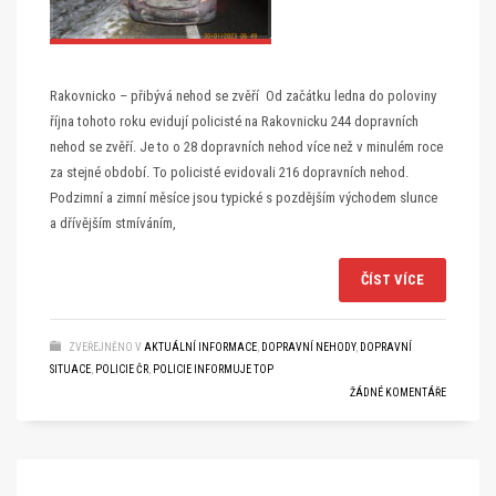
Rakovnicko – přibývá nehod se zvěří Od začátku ledna do poloviny
října tohoto roku evidují policisté na Rakovnicku 244 dopravních
nehod se zvěří. Je to o 28 dopravních nehod více než v minulém roce
za stejné období. To policisté evidovali 216 dopravních nehod.
Podzimní a zimní měsíce jsou typické s pozdějším východem slunce
a dřívějším stmíváním,
ČÍST VÍCE
ZVEŘEJNĚNO V
AKTUÁLNÍ INFORMACE
,
DOPRAVNÍ NEHODY
,
DOPRAVNÍ
SITUACE
,
POLICIE ČR
,
POLICIE INFORMUJE TOP
ŽÁDNÉ KOMENTÁŘE