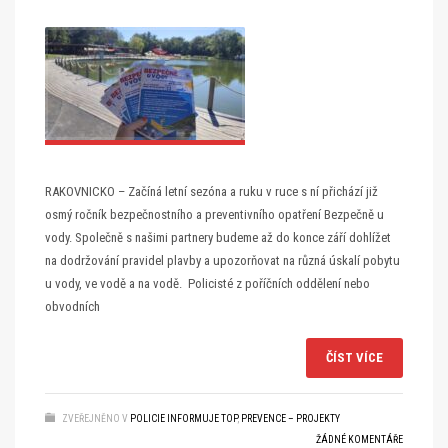
RAKOVNICKO – Začíná letní sezóna a ruku v ruce s ní přichází již
osmý ročník bezpečnostního a preventivního opatření Bezpečně u
vody. Společně s našimi partnery budeme až do konce září dohlížet
na dodržování pravidel plavby a upozorňovat na různá úskalí pobytu
u vody, ve vodě a na vodě. Policisté z poříčních oddělení nebo
obvodních
ČÍST VÍCE
ZVEŘEJNĚNO V
POLICIE INFORMUJE TOP
,
PREVENCE – PROJEKTY
ŽÁDNÉ KOMENTÁŘE