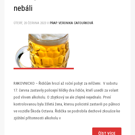
nebáli
ÚTERÝ, 20 ČERVNA 2023
V
PRAP. VERONIKA CAFOURKOVÁ
RAKOVNICKO – Řidičům hrozí až roční pobyt za mřížemi. V sobotu
17. června zastavily policejní hlídky dva řidiče, kteří usedli za volant
pod vlivem alkoholu. O zbytkový se ale zřejmě nejednalo. První
kontrolovanou byla 33letá žena, kterou policisté zastavili po půlnoci
ve vozidle Škoda Octavia. Řidička se podrobila dechové zkoušce ke
zjištění přítomnosti alkoholu v
ČÍST VÍCE