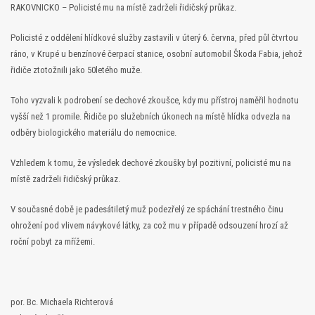
RAKOVNICKO – Policisté mu na místě zadrželi řidičský průkaz.
Policisté z oddělení hlídkové služby zastavili v úterý 6. června, před půl čtvrtou
ráno, v Krupé u benzínové čerpací stanice, osobní automobil Škoda Fabia, jehož
řidiče ztotožnili jako 50letého muže.
Toho vyzvali k podrobení se dechové zkoušce, kdy mu přístroj naměřil hodnotu
vyšší než 1 promile. Řidiče po služebních úkonech na místě hlídka odvezla na
odběry biologického materiálu do nemocnice.
Vzhledem k tomu, že výsledek dechové zkoušky byl pozitivní, policisté mu na
místě zadrželi řidičský průkaz.
V současné době je padesátiletý muž podezřelý ze spáchání trestného činu
ohrožení pod vlivem návykové látky, za což mu v případě odsouzení hrozí až
roční pobyt za mřížemi.
por. Bc. Michaela Richterová