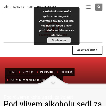
MÁTE OTÁZKY ? VOLEJTE:
+420 974 880 207
K ukládání nastavení a
správnému fungování
využíváme soubory cookies.
Používáním webu s jejich
používáním souhlasíte.
více
informací
Souhlasím
Anonymní
DOTAZ
HOME
NOVINKY
INFORMACE
POLICIE ČR
POD VLIVEM ALKOHOLU SEDL ZA VOLANT
Pod vlivem alkoholu sedl za volant
Pod vlivem alkoholu sedl za