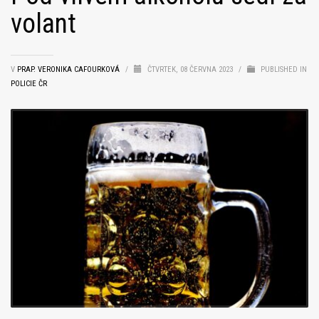
volant
V
PRAP. VERONIKA CAFOURKOVÁ
/
ČTVRTEK, 08 ČERVNA 2023
/
PUBLISHED IN
POLICIE ČR