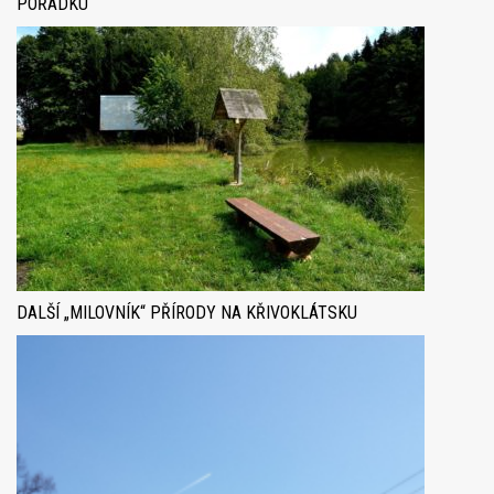
POŘÁDKU
DALŠÍ „MILOVNÍK“ PŘÍRODY NA KŘIVOKLÁTSKU