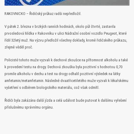
RAKOVNICKO – Řidičský průkaz radši nepředložil.
V pátek 2. března v brzkých ranních hodinách, okolo půl čtvrté, zastavila
prvosledová hlídka v Rakovníku v ulici Nádražní osobní vozidlo Peugeot, které
řídil 32letý muž. Na výzvu předložil všechny doklady, kromě řidičského průkazu,
zřejmě věděl proč.
Policisté tohoto muže vyzvali k dechové zkoušce na přítomnost alkoholu a také
k provedení testu na drogy. Dechová zkouška byla pozitivní s hodnotou 0,70
promile alkoholu v dechu a test na drogy odhalil pozitivní výsledek na látky
amfetamin/metamfetamin. Následně dvaatřicetiletého muže vyzvali k lékařskému
vyšetření s odběrem biologického materiálu, což však odmítl.
Řidiči byla zakázána další jízda a celá událost bude putovat k dalšímu vyřešení
příslušnému správnímu orgánu.