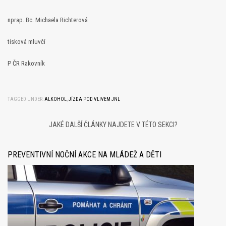
nprap. Bc. Michaela Richterová
tisková mluvčí
P ČR Rakovník
TAGGED UNDER:
ALKOHOL
,
JÍZDA POD VLIVEM JNL
JAKÉ DALŠÍ ČLÁNKY NAJDETE V TÉTO SEKCI?
PREVENTIVNÍ NOČNÍ AKCE NA MLÁDEŽ A DĚTI