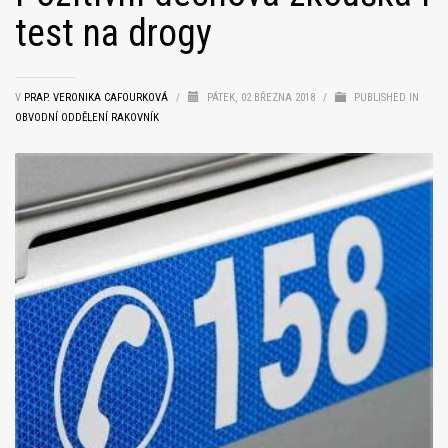
test na drogy
V
PRAP. VERONIKA CAFOURKOVÁ
/
PÁTEK, 02 BŘEZNA 2018
/
PUBLISHED IN
OBVODNÍ ODDĚLENÍ RAKOVNÍK