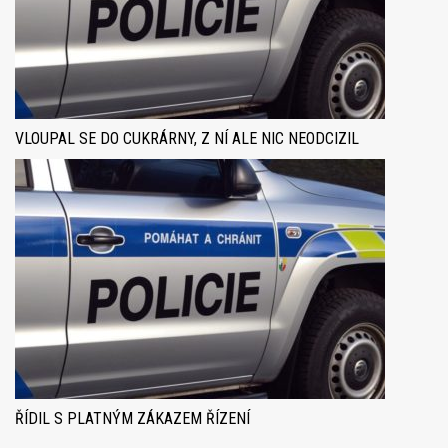
VLOUPAL SE DO CUKRÁRNY, Z NÍ ALE NIC NEODCIZIL
ŘÍDIL S PLATNÝM ZÁKAZEM ŘÍZENÍ