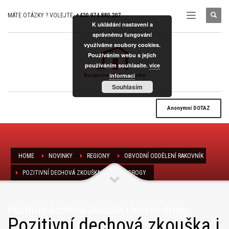
MÁTE OTÁZKY ? VOLEJTE:
+420 974 880 207
K ukládání nastavení a
správnému fungování
využíváme soubory cookies.
Používáním webu s jejich
používáním souhlasíte.
více
informací
Souhlasím
Anonymní
DOTAZ
HOME
NOVINKY
REGIONY
OBVODNÍ ODDĚLENÍ RAKOVNÍK
POZITIVNÍ DECHOVÁ ZKOUŠKA I TEST NA DROGY
Pozitivní dechová zkouška i test na drogy
Pozitivní dechová zkouška i