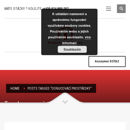
MÁTE OTÁZKY ? VOLEJTE:
+420 974 880 207
K ukládání nastavení a
správnému fungování
využíváme soubory cookies.
Používáním webu s jejich
používáním souhlasíte.
více
informací
Souhlasím
Anonymní
DOTAZ
HOME
POSTS TAGGED "DONUCOVACÍ PROSTŘEDKY"
Tag: donucovací prostředky