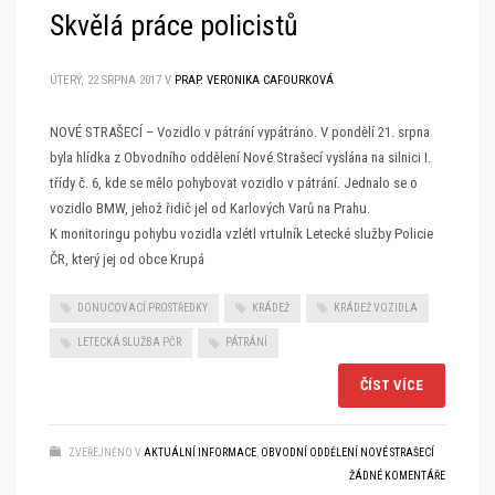
Skvělá práce policistů
ÚTERÝ, 22 SRPNA 2017
V
PRAP. VERONIKA CAFOURKOVÁ
NOVÉ STRAŠECÍ – Vozidlo v pátrání vypátráno. V pondělí 21. srpna
byla hlídka z Obvodního oddělení Nové Strašecí vyslána na silnici I.
třídy č. 6, kde se mělo pohybovat vozidlo v pátrání. Jednalo se o
vozidlo BMW, jehož řidič jel od Karlových Varů na Prahu.
K monitoringu pohybu vozidla vzlétl vrtulník Letecké služby Policie
ČR, který jej od obce Krupá
DONUCOVACÍ PROSTŘEDKY
KRÁDEŽ
KRÁDEŽ VOZIDLA
LETECKÁ SLUŽBA PČR
PÁTRÁNÍ
ČÍST VÍCE
ZVEŘEJNĚNO V
AKTUÁLNÍ INFORMACE
,
OBVODNÍ ODDĚLENÍ NOVÉ STRAŠECÍ
ŽÁDNÉ KOMENTÁŘE