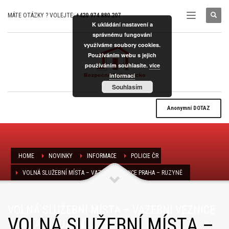
MÁTE OTÁZKY ? VOLEJTE:
+420 974 880 207
K ukládání nastavení a
správnému fungování
využíváme soubory cookies.
Používáním webu s jejich
používáním souhlasíte.
více
informací
Souhlasím
Anonymní
DOTAZ
HOME
NOVINKY
INFORMACE
POLICIE ČR
VOLNÁ SLUŽEBNÍ MÍSTA – VAZEBNÍ VĚZNICE PRAHA – RUZYNĚ
VOLNÁ SLUŽEBNÍ MÍSTA – VAZEBNÍ VĚZNICE
VOLNÁ SLUŽEBNÍ MÍSTA –
PRAHA – RUZYNĚ