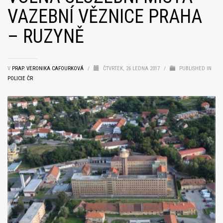
VAZEBNÍ VĚZNICE PRAHA
– RUZYNĚ
V
PRAP. VERONIKA CAFOURKOVÁ
/
ČTVRTEK, 26 LEDNA 2017
/
PUBLISHED IN
POLICIE ČR