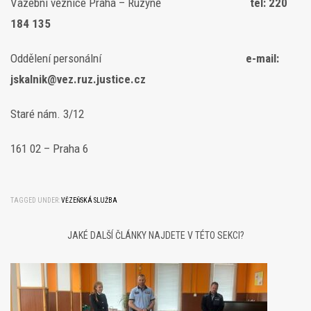
Vazební věznice Praha – Ruzyně
tel: 220
184 135
Oddělení personální
e-mail:
jskalnik@vez.ruz.justice.cz
Staré nám. 3/12
161 02 – Praha 6
TAGGED UNDER:
VĚZEŇSKÁ SLUŽBA
JAKÉ DALŠÍ ČLÁNKY NAJDETE V TÉTO SEKCI?