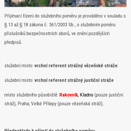
Přijímací řízení do služebního poměru je prováděno v souladu s
§ 13 až § 18 zákona č. 361/2003 Sb., o služebním poměru
příslušníků bezpečnostních sborů, ve znění pozdějších
předpisů.
služební místo:
vrchní referent strážný vězeňské stráže
služební místo:
vrchní referent strážný justiční stráže
místo služebního působiště:
Rakovník
, Kladno
(pouze justiční
stráž), Praha; Velké Přílepy (pouze vězeňská stráž);
Předpoklady k přijetí do služebního poměru
: